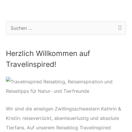
S
u
c
Herzlich Willkommen auf
h
Travelinspired!
e
n
n
a
c
Wir sind die eineiigen Zwillingsschwestern Kathrin &
h
Kristin: reiseverrückt, abenteuerlustig und absolute
:
Tierfans. Auf unserem Reiseblog Travelinspired