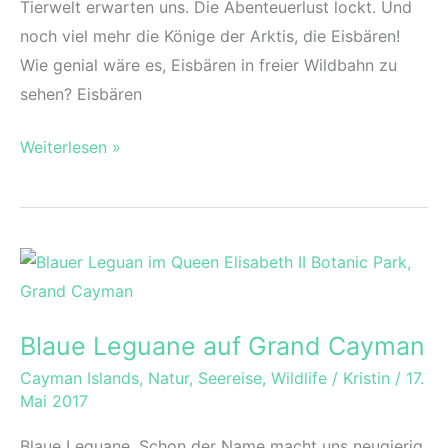
Tierwelt erwarten uns. Die Abenteuerlust lockt. Und
noch viel mehr die Könige der Arktis, die Eisbären!
Wie genial wäre es, Eisbären in freier Wildbahn zu
sehen? Eisbären
Eisbären
Weiterlesen »
in
Sicht:
Reisebericht
Arktis
Kreuzfahrt
Blaue Leguane auf Grand Cayman
Cayman Islands
,
Natur
,
Seereise
,
Wildlife
/
Kristin
/
17.
Mai 2017
Blaue Leguane. Schon der Name macht uns neugierig.