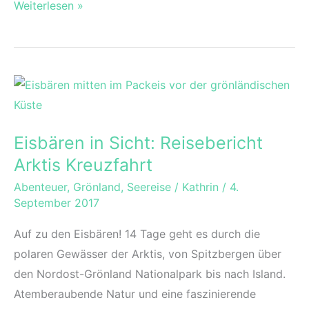
Pinguine
Weiterlesen »
und
britische
Kultur
in
Stanley
Eisbären in Sicht: Reisebericht
Arktis Kreuzfahrt
Abenteuer
,
Grönland
,
Seereise
/
Kathrin
/
4.
September 2017
Auf zu den Eisbären! 14 Tage geht es durch die
polaren Gewässer der Arktis, von Spitzbergen über
den Nordost-Grönland Nationalpark bis nach Island.
Atemberaubende Natur und eine faszinierende