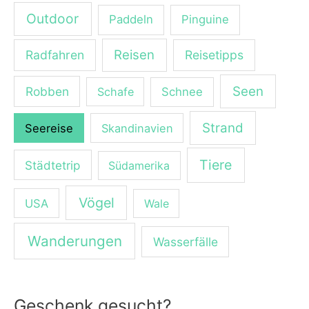
Outdoor
Paddeln
Pinguine
Reisen
Radfahren
Reisetipps
Seen
Robben
Schafe
Schnee
Strand
Seereise
Skandinavien
Tiere
Städtetrip
Südamerika
Vögel
USA
Wale
Wanderungen
Wasserfälle
Geschenk gesucht?