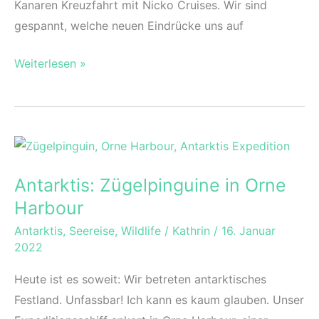
Kanaren Kreuzfahrt mit Nicko Cruises. Wir sind
gespannt, welche neuen Eindrücke uns auf
Nicko
Weiterlesen »
Cruises:
Kanaren
Kreuzfahrt
mit
der
Antarktis: Zügelpinguine in Orne
World
Harbour
Voyager
Antarktis
,
Seereise
,
Wildlife
/
Kathrin
/
16. Januar
2022
Heute ist es soweit: Wir betreten antarktisches
Festland. Unfassbar! Ich kann es kaum glauben. Unser