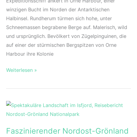
Expeditionsschiff ankert in Orne Harbour, einer
winzigen Bucht im Norden der Antarktischen
Halbinsel. Rundherum türmen sich hohe, unter
Schneemassen begrabene Berge auf. Malerisch, wild
und ursprünglich. Bevölkert von Zügelpinguinen, die
auf einer der stürmischen Bergspitzen von Orne
Harbour ihre Kolonie
Antarktis:
Weiterlesen »
Zügelpinguine
in
Orne
Harbour
Faszinierender Nordost-Grönland