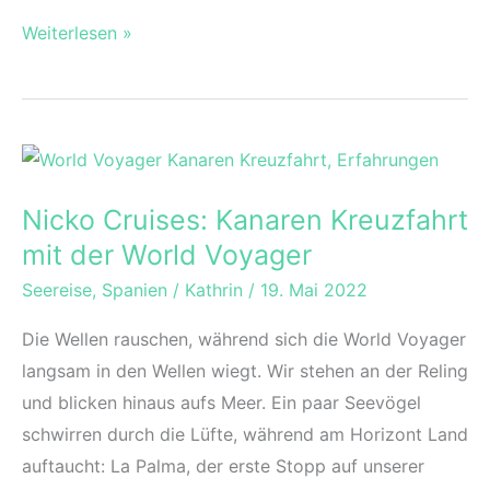
Auf
Weiterlesen »
ins
Abenteuer:
Expeditionskreuzfahrt
mit
der
Nicko Cruises: Kanaren Kreuzfahrt
Sea
mit der World Voyager
Spirit
in
Seereise
,
Spanien
/
Kathrin
/
19. Mai 2022
die
Die Wellen rauschen, während sich die World Voyager
Arktis
langsam in den Wellen wiegt. Wir stehen an der Reling
und blicken hinaus aufs Meer. Ein paar Seevögel
schwirren durch die Lüfte, während am Horizont Land
auftaucht: La Palma, der erste Stopp auf unserer