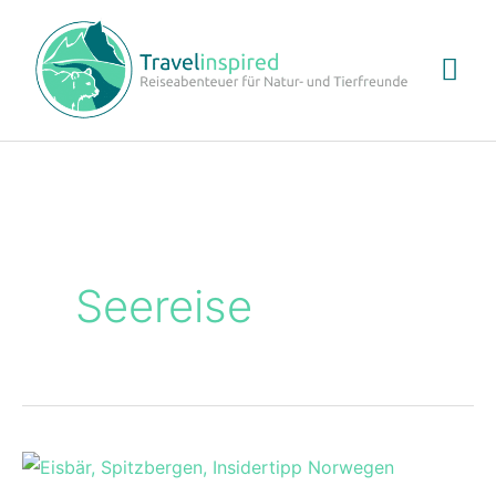
Hau
Seereise