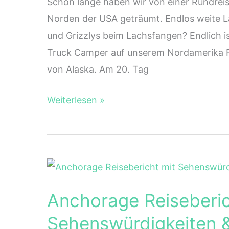
Schon lange haben wir von einer Rundrei
Norden der USA geträumt. Endlos weite La
und Grizzlys beim Lachsfangen? Endlich is
Truck Camper auf unserem Nordamerika 
von Alaska. Am 20. Tag
Alaska
Weiterlesen »
Rundreise
im
Truck
Camper
–
Anchorage Reiseberic
über
Fairbanks
Sehenswürdigkeiten &