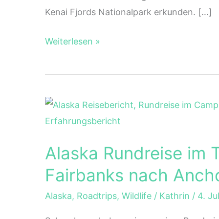
Kenai Fjords Nationalpark erkunden. […]
Alaska
Weiterlesen »
Roadtrip
im
Wohnmobil
–
Reisebericht
Alaska Rundreise im 
Fairbanks nach Anch
Alaska
,
Roadtrips
,
Wildlife
/
Kathrin
/
4. Ju