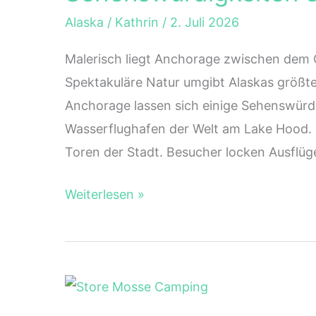
nach
Alaska
/
Kathrin
/
2. Juli 2026
Anchorage
Malerisch liegt Anchorage zwischen dem 
Spektakuläre Natur umgibt Alaskas größt
Anchorage lassen sich einige Sehenswürd
Wasserflughafen der Welt am Lake Hood. 
Toren der Stadt. Besucher locken Ausflüg
Anchorage
Weiterlesen »
Reisebericht
mit
Sehenswürdigkeiten
&
Ausflugtipps