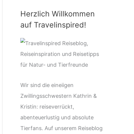
c
Herzlich Willkommen
h
auf Travelinspired!
e
n
n
a
c
h
Wir sind die eineiigen
:
Zwillingsschwestern Kathrin &
Kristin: reiseverrückt,
abenteuerlustig und absolute
Tierfans. Auf unserem Reiseblog