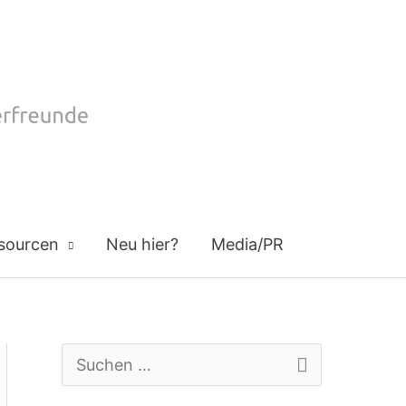
sourcen
Neu hier?
Media/PR
S
u