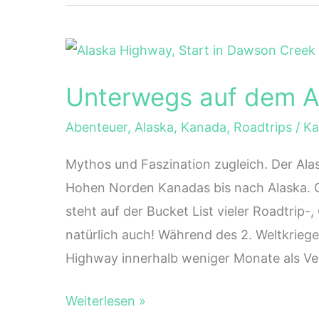
und
Zelten
im
Store
Unterwegs auf dem A
Mosse
Nationalpark
Abenteuer
,
Alaska
,
Kanada
,
Roadtrips
/
Ka
Mythos und Faszination zugleich. Der Ala
Hohen Norden Kanadas bis nach Alaska. G
steht auf der Bucket List vieler Roadtrip-
natürlich auch! Während des 2. Weltkrieg
Highway innerhalb weniger Monate als Ve
Unterwegs
Weiterlesen »