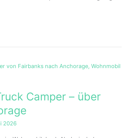
Truck Camper – über
orage
li 2026