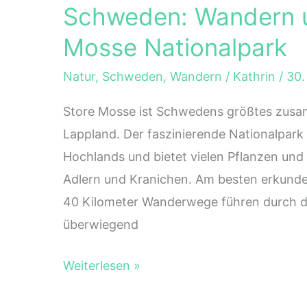
Schweden: Wandern u
Mosse Nationalpark
Natur
,
Schweden
,
Wandern
/
Kathrin
/
30.
Store Mosse ist Schwedens größtes zus
Lappland. Der faszinierende Nationalpark 
Hochlands und bietet vielen Pflanzen und 
Adlern und Kranichen. Am besten erkunde
40 Kilometer Wanderwege führen durch di
überwiegend
Schweden:
Weiterlesen »
Wandern