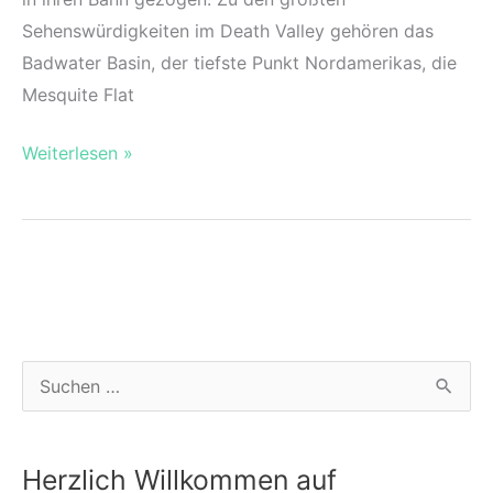
Sehenswürdigkeiten im Death Valley gehören das
Badwater Basin, der tiefste Punkt Nordamerikas, die
Mesquite Flat
Death
Weiterlesen »
Valley:
Wüstenparadies
in
Kalifornien
S
u
c
Herzlich Willkommen auf
h