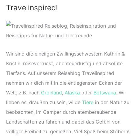
Travelinspired!
e
n
n
a
c
Wir sind die eineiigen Zwillingsschwestern Kathrin &
h
Kristin: reiseverrückt, abenteuerlustig und absolute
:
Tierfans. Auf unserem Reiseblog Travelinspired
nehmen wir dich mit in die entlegensten Ecken der
Welt, z.B. nach
Grönland
,
Alaska
oder
Botswana
. Wir
lieben es, draußen zu sein, wilde
Tiere
in der Natur zu
beobachten, im Camper durch atemberaubende
Landschaften zu fahren und dabei das Gefühl von
völliger Freiheit zu genießen. Viel Spaß beim Stöbern!