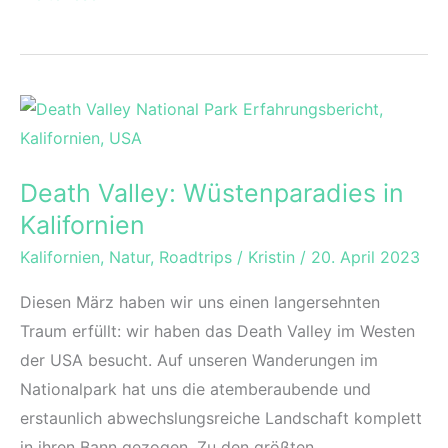
&
Tricks:
Finde
den
perfekten
Camper
Death Valley: Wüstenparadies in
Kalifornien
Kalifornien
,
Natur
,
Roadtrips
/
Kristin
/
20. April 2023
Diesen März haben wir uns einen langersehnten
Traum erfüllt: wir haben das Death Valley im Westen
der USA besucht. Auf unseren Wanderungen im
Nationalpark hat uns die atemberaubende und
erstaunlich abwechslungsreiche Landschaft komplett
in ihren Bann gezogen. Zu den größten